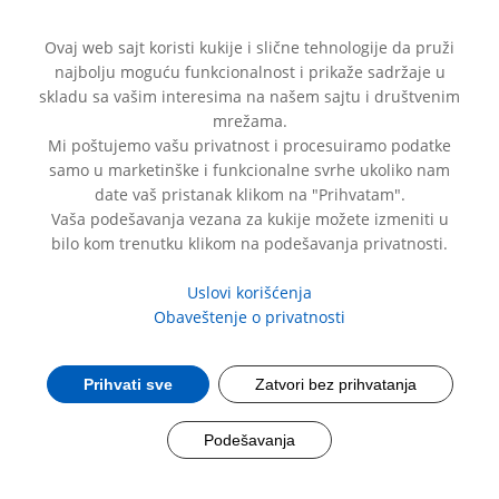
Ovaj web sajt koristi kukije i slične tehnologije da pruži
najbolju moguću funkcionalnost i prikaže sadržaje u
skladu sa vašim interesima na našem sajtu i društvenim
mrežama.
Mi poštujemo vašu privatnost i procesuiramo podatke
samo u marketinške i funkcionalne svrhe ukoliko nam
date vaš pristanak klikom na "Prihvatam".
Vaša podešavanja vezana za kukije možete izmeniti u
®
bilo kom trenutku klikom na podešavanja privatnosti.
Pressing
Uslovi korišćenja
Obaveštenje o privatnosti
Pomaže u olakšanju alergijskih simptoma.
Prihvati sve
Zatvori bez prihvatanja
Podešavanja